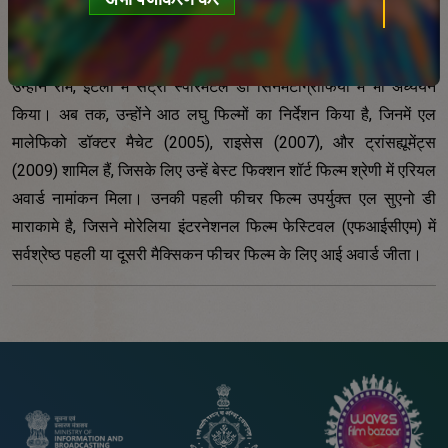
फेडेरिको सेचेटी मूल रूप से मेक्सिको सिटी के हैं। उन्होंने यूएनएएम में
यूनिवर्सिटी सेंटर फॉर सिनेमैटोग्राफिक स्टडीज (सीयूईसी) से स्नातक किया।
उन्होंने रोम, इटली में सेंट्रो स्पेरिमेंटेल डी सिनेमैटोग्राफिया में भी अध्ययन
किया। अब तक, उन्होंने आठ लघु फिल्मों का निर्देशन किया है, जिनमें एल
मालेफिको डॉक्टर मैचेट (2005), राइसेस (2007), और ट्रांसह्यूमेंट्स
(2009) शामिल हैं, जिसके लिए उन्हें बेस्ट फिक्शन शॉर्ट फिल्म श्रेणी में एरियल
अवार्ड नामांकन मिला। उनकी पहली फीचर फिल्म उपर्युक्त एल सुएनो डी
माराकामे है, जिसने मोरेलिया इंटरनेशनल फिल्म फेस्टिवल (एफआईसीएम) में
सर्वश्रेष्ठ पहली या दूसरी मैक्सिकन फीचर फिल्म के लिए आई अवार्ड जीता।