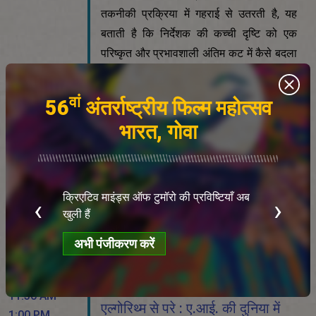
तकनीकी प्रक्रिया में गहराई से उतरती है, यह
बताती है कि निर्देशक की कच्ची दृष्टि को एक
परिष्कृत और प्रभावशाली अंतिम कट में कैसे बदला
जाए। यह सत्र सॉफ़्टवेयर के तकनीकी कौशल के
साथ-साथ दृश्य कहानी कहने के रचनात्मक
सिद्धांतों — गति, लय और भावनात्मक प्रवाह — पर
केंद्रित है।
View session
November 25th, 2025
11:30 AM
एल्गोरिथ्म से परे : ए.आई. की दुनिया में
1:00 PM