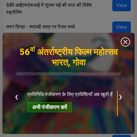
55वें आईएफएफआई में सुभाष घई की ताल की विशेष
View
स्क्रीनिंग
तपन सिन्हा - शताब्दी सत्र पर पैनल चर्चा
View
पुनर्स्थापित क्लासिक्स की स्क्रीनिंग: फिल्म संरक्षण में
View
वां
56
अंतर्राष्ट्रीय फिल्म महोत्सव
एनएफडीसी के प्रयासों का प्रमाण
भारत, गोवा
सूचना और प्रसारण मंत्री ने सोशल मीडिया और ओटीटी
View
प्लेटफॉर्म को नियंत्रित करने वाले मौजूदा कानूनों को मजबूत
करने और सामाजिक सहमति बनाने की आवश्यकता पर
प्रकाश डाला
ब
क
‹
›
प्रतिनिधि पंजीकरण के लिए प्रविष्टियाँ अब खुली हैं
ख
55वें आईएफएफआई का समापन समारोह: एक पर्दा उठाना
View
अभी पंजीकरण करें
एक छोटी फिल्म जिसमें बड़ा दिल है, लेफ्ट अनसैड, एक
View
पुर्तगाली फिल्म की 55वें आईएफएफआई में विश्व प्रीमियर