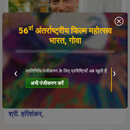
वां
56
अंतर्राष्ट्रीय फिल्म महोत्सव
भारत, गोवा
श्री. कृष्णा हेब्बले,
ब
क
‹
›
प्रतिनिधि पंजीकरण के लिए प्रविष्टियाँ अब खुली हैं
ख
अभी पंजीकरण करें
श्री. रूपाली गांगुली,
श्री. हरिशंकर,