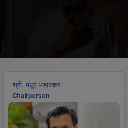
श्री. मधुर भंडारकर
Chairperson