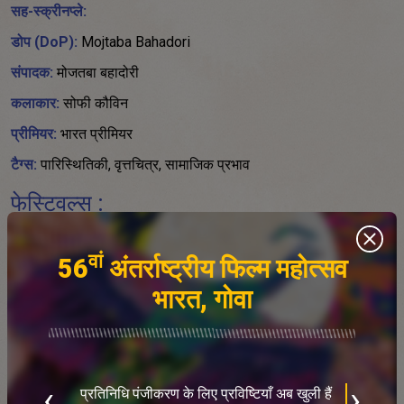
सह-स्क्रीनप्ले:
डोप (DoP):
Mojtaba Bahadori
संपादक:
मोजतबा बहादोरी
कलाकार:
सोफी कौविन
प्रीमियर:
भारत प्रीमियर
टैग्स:
पारिस्थितिकी, वृत्तचित्र, सामाजिक प्रभाव
फेस्टिवल्स :
फिल्म फेस्ट टक्सन 2024, संयुक्त राष्ट्र जलवायु परिवर्तन सम्मेलन 2024
वां
56
अंतर्राष्ट्रीय फिल्म महोत्सव
पुरस्कार :
भारत, गोवा
संयुक्त राष्ट्र जलवायु परिवर्तन पुरस्कार 2024
सारांश :
ब
क
‹
›
प्रतिनिधि पंजीकरण के लिए प्रविष्टियाँ अब खुली हैं
हमारी पृथ्वी लगातार परिवर्तनों से गुजर रही है, जिसमें मनुष्य अक्सर इसकी