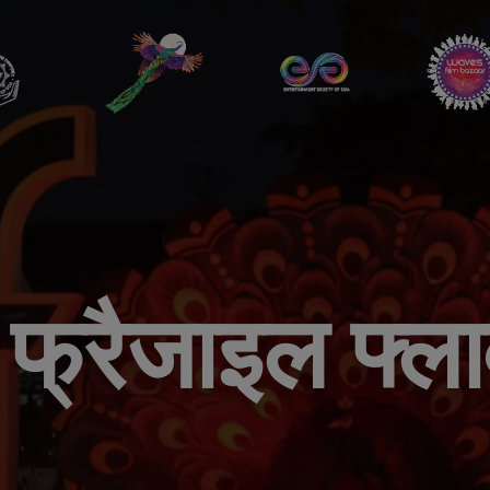
फ्रैजाइल फ्ल