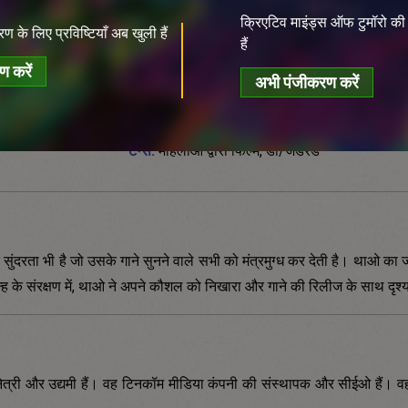
क्रिएटिव माइंड्स ऑफ टुमॉरो की प
डोप (DoP):
क्वयेट ट्रान
ण के लिए प्रविष्टियाँ अब खुली हैं
हैं
संपादक:
 करें
अभी पंजीकरण करें
कलाकार:
माया, क्वोक कुओंग, माई थू हुयेन, बैगियो साएत
प्रीमियर:
टैग्स:
महिलाओं द्वारा फिल्में, डी/जेंडरड
ता भी है जो उसके गाने सुनने वाले सभी को मंत्रमुग्ध कर देती है। थाओ का ज
न्ह के संरक्षण में, थाओ ने अपने कौशल को निखारा और गाने की रिलीज के साथ दृश
 अभिनेत्री और उद्यमी हैं। वह टिनकॉम मीडिया कंपनी की संस्थापक और सीईओ हैं। वह