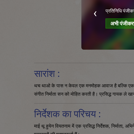
्रिएटिव माइंड्स ऑफ टुमॉरो की प्रविष्टियाँ अब खुली
‹
प्रतिनिधि पंजीकर
ं
अभी पंजीकरण
अभी पंजीकरण करें
सारांश :
थच थाओ के पास न केवल एक मनमोहक आवाज है बल्कि एक सुंदर
संगीत निर्माता सन को मोहित करती है। प्रसिद्ध गायक ले खा
निर्देशक का परिचय :
माई थू हुयेन वियतनाम में एक प्रसिद्ध निर्देशक, निर्माता,