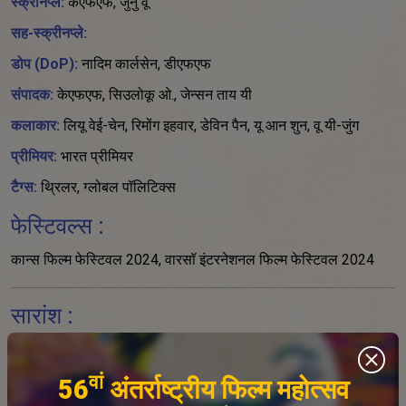
स्क्रीनप्ले:
केएफएफ, जुनु वू
सह-स्क्रीनप्ले:
डोप (DoP):
नादिम कार्लसेन, डीएफएफ
संपादक:
केएफएफ, सिउलोकू ओ., जेन्सन ताय यी
कलाकार:
लियू वेई-चेन, रिमोंग इहवार, डेविन पैन, यू आन शुन, वू यी-जुंग
प्रीमियर:
भारत प्रीमियर
टैग्स:
थ्रिलर, ग्लोबल पॉलिटिक्स
फेस्टिवल्स :
कान्स फिल्म फेस्टिवल 2024, वारसॉ इंटरनेशनल फिल्म फेस्टिवल 2024
सारांश :
जैसे ही 2019 के हांगकांग विरोध स्ट्रेट के पार फैलते हैं, झोंग-हान, ताइवान में
वां
एक चुप बीस-कुछ, दोहरा जीवन जीता है - दिन में एक पारिवारिक रेस्तरां में
56
अंतर्राष्ट्रीय फिल्म महोत्सव