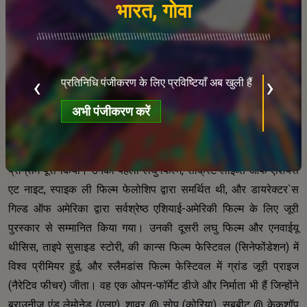
काम करना, और रात में स्थानी गुंडों के एक समूह के साथ दौड़ना। लेकिन जब
भारत, गोवा
रेस्तरां का स्वामित्व बदल जाता है, तो यह एक अप्रत्याशित चेन रिएक्शन शुरू
करता है जो झोंग-हान को अपने देश के भ्रष्ट शक्ति खेलों को देखने और सामना
करने के लिए मजबूर करता है।
ब
क
‹
›
प्रतिनिधि पंजीकरण के लिए प्रविष्टियाँ अब खुली हैं
ख
निर्देशक का परिचय :
अभी पंजीकरण करें
केएफएफ एक ताइवानी-अमेरिकी बहु-विषयक कलाकार हैं जो न्यूयॉर्क और
ताइपे में स्थित हैं। उन्होंने हाल ही में छात्रवृत्ति पर एनवाईयू ग्रेजुएट फिल्म
प्रोग्राम पूरा किया। उनकी पहली लघु फिल्म, सीक्रेट लाइव्स ऑफ एशियंस
एट नाइट, स्पाइक ली फिल्म फेलोशिप द्वारा समर्थित थी, और डायरेक्टर`स
गिल्ड ऑफ अमेरिका द्वारा सर्वश्रेष्ठ एशियाई-अमेरिकी फिल्म के लिए जूरी
पुरस्कार से सम्मानित किया गया। उनकी दूसरी लघु फिल्म और एनवाईयू
थीसिस, ताइपे सुसाइड स्टोरी, की कान्स फिल्म फेस्टिवल (सिनेफोंडेशन) में
विश्व प्रीमियर हुई, और स्लैमडांस फिल्म फेस्टिवल में ग्रांड जूरी प्राइज
(नैरेटिव फीचर) जीता। वह एक ओपन-फॉर्मेट डीजे और निर्माता भी हैं जिन्होंने
ब्राउनीज एंड लेमोनेड (एलए), शावर @ सोप (कोरिया), सबबीट @ केकशॉप