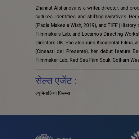
Zhannat Alshanova is a writer, director, and p
cultures, identities, and shifting narratives. H
(Paola Makes a Wish, 2019), and TIFF (History o
Filmmakers Lab, and Locarno’s Directing Work
Directors UK. She also runs Accidental Films, 
(Cineasti del Presente), her debut feature
Filmmaker Lab, Red Sea Film Souk, Gotham Week,
सेल्स एजेंट :
ल्यूमिनालिया फ़िल्म्स