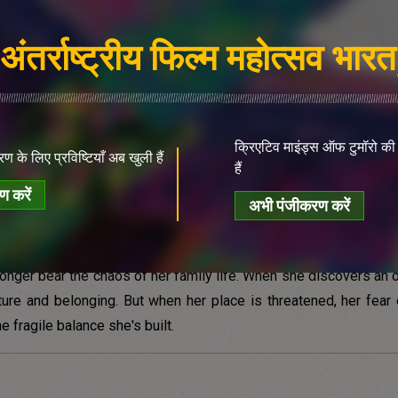
डोप (DoP):
कैरोलीन चैम्पेटियर
अंतर्राष्ट्रीय फिल्म महोत्सव भारत
संपादक:
लीला डेसिल्स
कलाकार:
तमीरिस झांगज़िनोवा, वैलेन्टिन नोवोपोलस्किज
अलेक्जेंड्रा स्टंबुलोवा, नूरसौले औबाकिरोवा, नाज़ेरके झु
प्रीमियर:
भारत प्रीमियर
क्रिएटिव माइंड्स ऑफ टुमॉरो की प
ण के लिए प्रविष्टियाँ अब खुली हैं
हैं
टैग्स:
युवावस्था, लिंगभेद, महिलाओं द्वारा निर्मित फ़िल्में
 करें
अभी पंजीकरण करें
 longer bear the chaos of her family life. When she discovers a
ture and belonging. But when her place is threatened, her fear 
e fragile balance she's built.