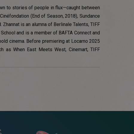
awn to stories of people in flux—caught between
nes Cinéfondation (End of Season, 2018), Sundance
 Zhannat is an alumna of Berlinale Talents, TIFF
m School and is a member of BAFTA Connect and
 bold cinema. Before premiering at Locarno 2025
uch as When East Meets West, Cinemart, TIFF