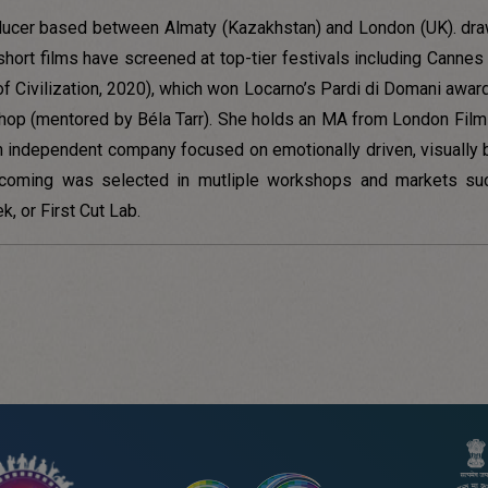
roducer based between Almaty (Kazakhstan) and London (UK). dr
er short films have screened at top-tier festivals including Can
f Civilization, 2020), which won Locarno’s Pardi di Domani award.
shop (mentored by Béla Tarr). She holds an MA from London Fil
an independent company focused on emotionally driven, visually
 Becoming was selected in mutliple workshops and markets s
 or First Cut Lab.