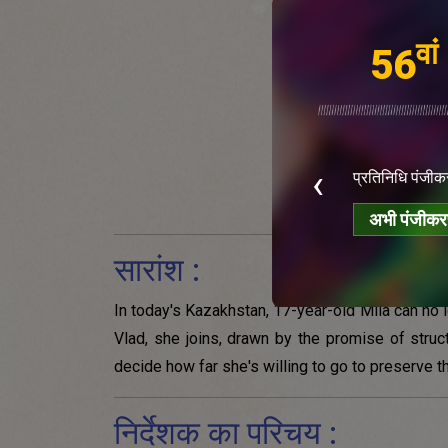
वां
56
्रिएटिव माइंड्स ऑफ टुमॉरो की प्रविष्टियाँ अब खुली
‹
प्रतिनिधि पंजीकर
ं
अभी पंजीकरण
अभी पंजीकरण करें
सारांश :
In today's Kazakhstan, 17-year-old Mila can no
Vlad, she joins, drawn by the promise of struc
decide how far she's willing to go to preserve th
निर्देशक का परिचय :