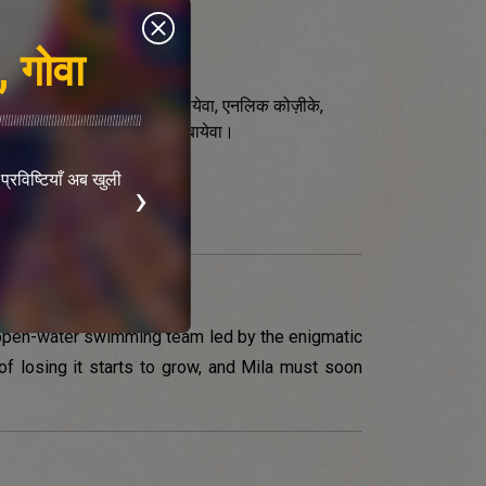
, गोवा
, मदीना सागिंद्यकोवा, एसेल कलियेवा, एनलिक कोज़ीके,
माबेक, एलिना गांशू, यूलिया ड्युसेबायेवा।
्रविष्टियाँ अब खुली
›
प्रतिनिधि पंजीकरण के लिए प्रविष्टियाँ अब खुली ह
अभी पंजीकरण करें
n open-water swimming team led by the enigmatic
of losing it starts to grow, and Mila must soon