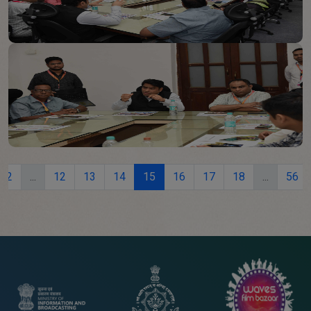
2
...
12
13
14
15
16
17
18
...
56