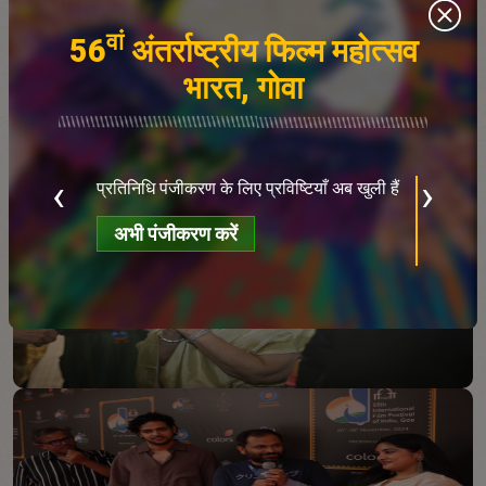
वां
56
अंतर्राष्ट्रीय फिल्म महोत्सव
भारत, गोवा
ब
क
‹
›
प्रतिनिधि पंजीकरण के लिए प्रविष्टियाँ अब खुली हैं
ख
अभी पंजीकरण करें